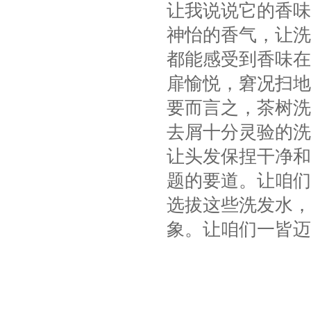
让我说说它的香味
神怡的香气，让洗
都能感受到香味在
扉愉悦，窘况扫地
要而言之，茶树洗
去屑十分灵验的洗
让头发保捏干净和
题的要道。让咱们
选拔这些洗发水，
象。让咱们一皆迈