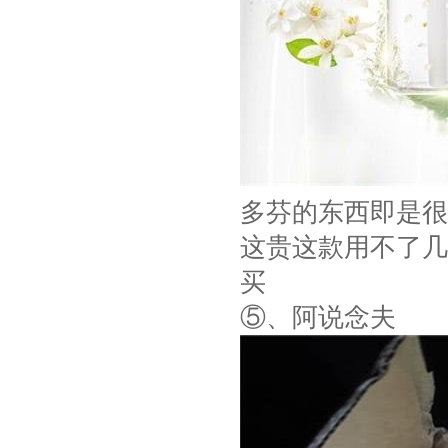
多芬的东西即是很
这贵这款用不了几
买
⑤、阿说念夫