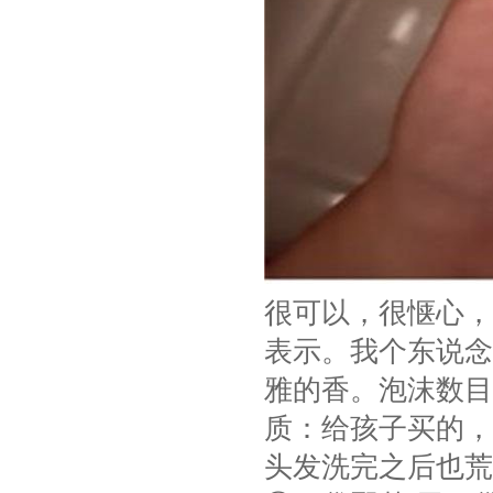
很可以，很惬心，
表示。我个东说念
雅的香。泡沫数目
质：给孩子买的，
头发洗完之后也荒