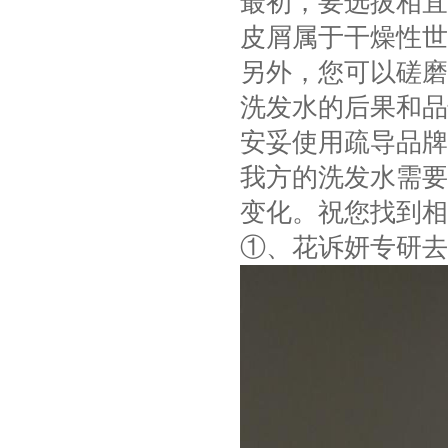
最初，要选拔相宜
皮屑属于干燥性世
另外，您可以磋磨
洗发水的后果和品
安妥使用疏导品牌
我方的洗发水需要
变化。祝您找到相
①、花诉妍专研去