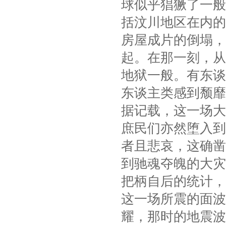
球似乎猖獗了一般
括汶川地区在内的
房屋成片的倒塌，
起。在那一刻，从
地狱一般。有东谈
东谈主类感到颓靡
据记载，这一场大
庶民们亦然堕入到
者且悲哀，这确凿
到驰魂夺魄的大灾
把柄自后的统计，
这一场所震的面波
耀，那时的地震波