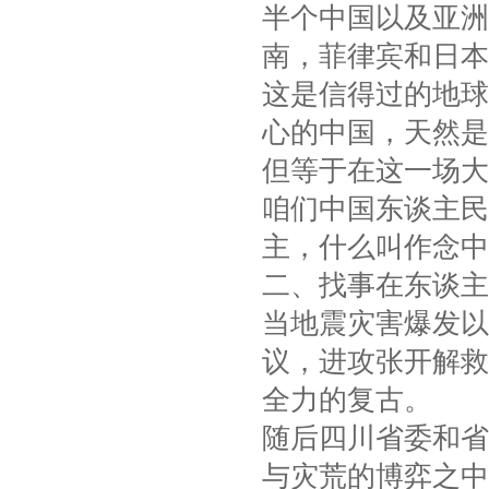
半个中国以及亚洲
南，菲律宾和日本
这是信得过的地球
心的中国，天然是
但等于在这一场大
咱们中国东谈主民
主，什么叫作念中
二、找事在东谈主
当地震灾害爆发以
议，进攻张开解救
全力的复古。
随后四川省委和省
与灾荒的博弈之中