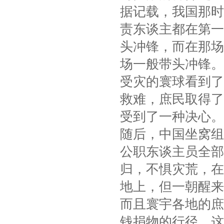
据记载，我国那时
责东谈主都在第一
头冲锋，而在那场
场一般带头冲锋。
受灾的寰球看到了
救难，庶民取得了
受到了一种决心。
随后，中国坐窝组
公职东谈主员全部
归，不惧灾荒，在
地上，但一朝醒来
而且寰宇各地的庶
钱捐物的行径，这