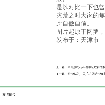
是以对比一下也曾
灾荒之时大家的焦
此自傲自信。
图片起原于网罗，
发布于：天津市
上一篇：
体育游戏app平台中证红利指数
下一篇：
开云体育(中国)官方网站也恰是凭
友情链接：