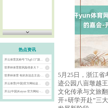
热点资讯
开云体育其称号“TAg0.15”源自海外圭臬定名法-开云(中国)Kaiyun·官
世界杯体育那风险得多大？ 商场得力-开云(中国)Kaiyun·官方
5月25日，浙江
世界杯体育 有的东说念主说-开云(中国)Kaiyun·官方网站 登
迹公园八亩墩越王
开云体育(中国)官方网站这意味着最早9月就可能降息-开云(中国)Kaiyun·官
文化传承与文旅翻
开云(中国)Kaiyun·官方网站 - 登录入口CPU性能提高至前代的3.1倍-
开+研学开赴”三