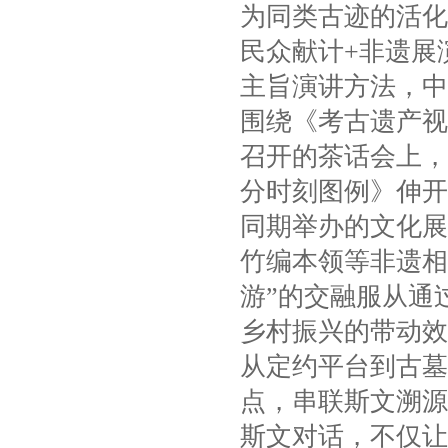
为同类古迹的活化
民众献计+非遗展
主旨演讲方法，中
围绕《考古遗产视
召开的茶话会上，
分时刻图例》伸开
同期举办的文化展
竹编本领等非遗相
游”的交融服从通
乡村振兴的带动效
从定约平台到古墓
点，串联斯文溯源
斯文对话，不仅让