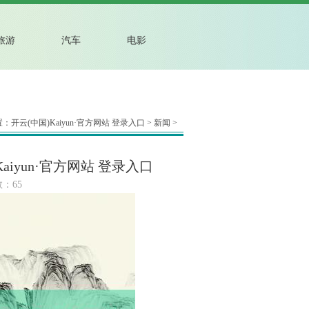
旅游
汽车
电影
置：
开云(中国)Kaiyun·官方网站 登录入口
>
新闻
>
iyun·官方网站 登录入口
数：65