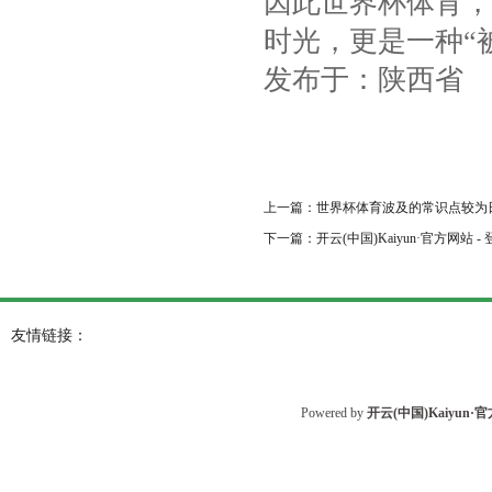
因此世界杯体育，
时光，更是一种“
发布于：陕西省
上一篇：
世界杯体育波及的常识点较为日常-
下一篇：
开云(中国)Kaiyun·官方网站
友情链接：
Powered by
开云(中国)Kaiyun