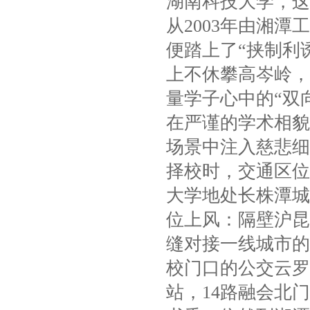
湖南科技大学，这
从2003年由湘
便踏上了“挟制利
上不休攀高岑岭，
量学子心中的“双
在严谨的学术相貌
场景中注入慈悲细
择校时，交通区位
大学地处长株潭城
位上风：隔壁沪昆
缝对接一线城市的
校门口的公交云罗
站，14路融会北