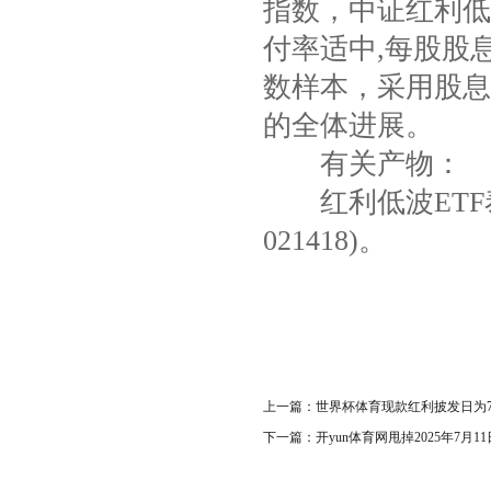
指数，中证红利低
付率适中,每股股
数样本，采用股息
的全体进展。
有关产物：
红利低波ETF泰康(
021418)。
上一篇：
世界杯体育现款红利披发日为7月1
下一篇：
开yun体育网甩掉2025年7月11