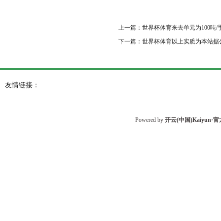
上一篇：
世界杯体育来去单元为100吨/手-
下一篇：
世界杯体育以上实质为本站据公开
友情链接：
Powered by
开云(中国)Kaiyun