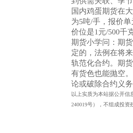
到供需关联、季节
国内鸡蛋期货在大
为5吨/手，报价单
价位是1元/500
期货小学问：期货
定的，法例在将来
轨范化合约。期货
有货色也能抛空。
论或破除合约义务
以上实质为本站据公开信息整理
240019号），不组成投资