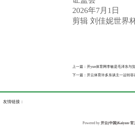
2026年7月1日
剪辑 刘佳妮世界
上一篇：
开yun体育网李敏是毛泽东与贺子
下一篇：
开云体育许多东谈主一运转容易把
友情链接：
Powered by
开云(中国)Kaiyun