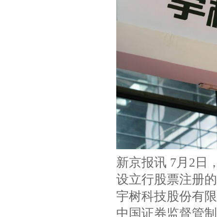
新京报讯 7月2
设立行股票注册的
宇树科技股份有限
中国证券监督管制