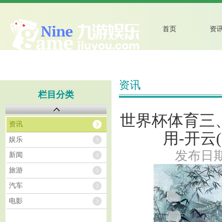
首页
资
资讯
栏目分类
世界杯体育三
资讯
用-开云(
娱乐
发布日期：
新闻
旅游
汽车
电影