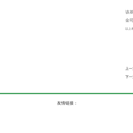
该基
金司
以上本
上一
下一
友情链接：