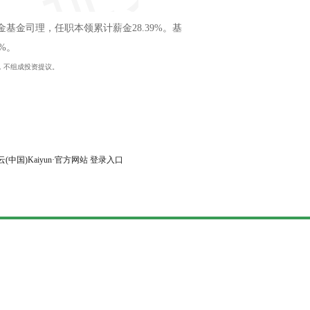
金基金司理，任职本领累计薪金28.39%。基
%。
号），不组成投资提议。
(中国)Kaiyun·官方网站 登录入口