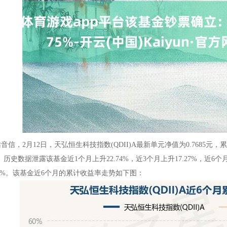
音信，2月12日，天弘恒生科技指数(QDII)A最新单元净值为0.7685元，累
。历史数据泄露该基金近1个月上升22.74%，近3个月上升17.27%，近6个月
66%。该基金近6个月的累计收益率走势如下图：