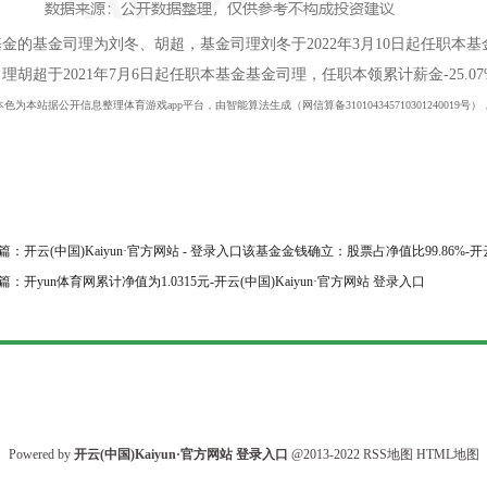
金的基金司理为刘冬、胡超，基金司理刘冬于2022年3月10日起任职本基
理胡超于2021年7月6日起任职本基金基金司理，任职本领累计薪金-25.07
色为本站据公开信息整理体育游戏app平台，由智能算法生成（网信算备310104345710301240019
篇：
开云(中国)Kaiyun·官方网站 - 登录入口该基金金钱确立：股票占净值比99.86%-开云
篇：
开yun体育网累计净值为1.0315元-开云(中国)Kaiyun·官方网站 登录入口
Powered by
开云(中国)Kaiyun·官方网站 登录入口
@2013-2022
RSS地图
HTML地图