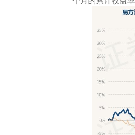
个月的累计收益率