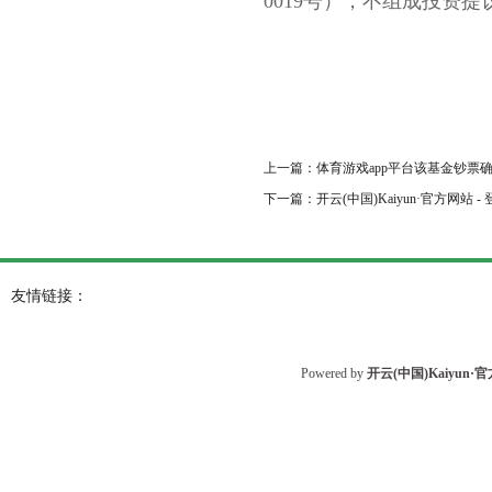
0019号），不组成投资提
上一篇：
体育游戏app平台该基金钞票确立
下一篇：
开云(中国)Kaiyun·官方网站
友情链接：
Powered by
开云(中国)Kaiyun