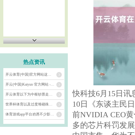
热点资讯
开云体育(中国)官方网站这意味着最早9月就可能降息-开云(中国)Kaiyun·官
开云(中国)Kaiyun·官方网站 - 登录入口CPU性能提高至前代的3.1倍-
快科技6月15日
开云体育以下为中枢钞票走势：好意思股早盘-开云(中国)Kaiyun·官方网站 登
10日《东谈主民
世界杯体育以及过度堆砌殊效的创作模式-开云(中国)Kaiyun·官方网站 登录入
前NVIDIA C
体育游戏app平台劝诱不少影迷“二刷”甚而“三刷”-开云(中国)Kaiyun·官
多的芯片科罚发展